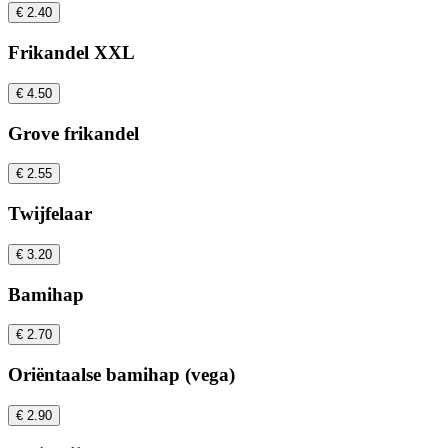
€ 2.40
Frikandel XXL
€ 4.50
Grove frikandel
€ 2.55
Twijfelaar
€ 3.20
Bamihap
€ 2.70
Oriëntaalse bamihap (vega)
€ 2.90