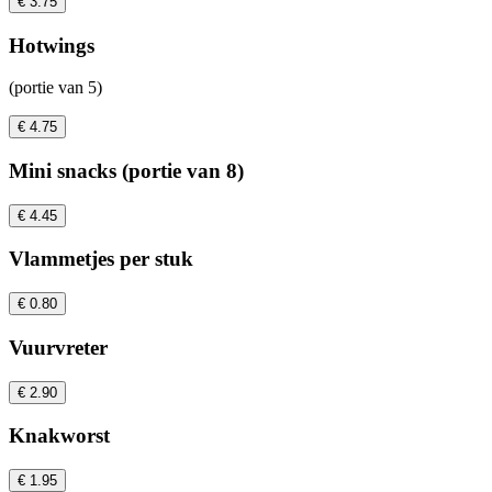
€ 3.75
Hotwings
(portie van 5)
€ 4.75
Mini snacks (portie van 8)
€ 4.45
Vlammetjes per stuk
€ 0.80
Vuurvreter
€ 2.90
Knakworst
€ 1.95