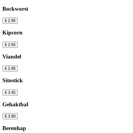
Bockworst
€ 2.95
Kipcorn
€ 2.65
Viandel
€ 2.95
Sitostick
€ 3.45
Gehaktbal
€ 3.90
Berenhap