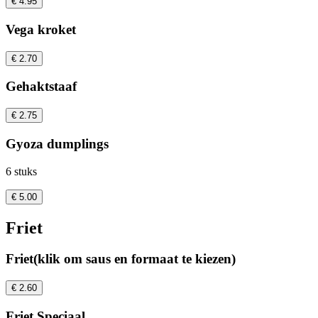
€ 4.95
Vega kroket
€ 2.70
Gehaktstaaf
€ 2.75
Gyoza dumplings
6 stuks
€ 5.00
Friet
Friet(klik om saus en formaat te kiezen)
€ 2.60
Friet Speciaal