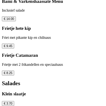
Bami & Varkenshaassaté Menu
Inclusief salade
€ 14.00
Frietje hete kip
Friet met pikante kip en chilisaus
€ 9.45
Frietje Catamaran
Frietje met 2 frikandellen en speciaalsaus
€ 8.25
Salades
Klein slaatje
€ 3.70