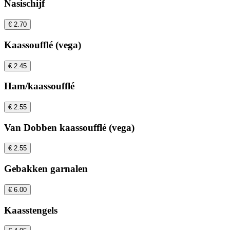
Nasischijf
€ 2.70
Kaassoufflé (vega)
€ 2.45
Ham/kaassoufflé
€ 2.55
Van Dobben kaassoufflé (vega)
€ 2.55
Gebakken garnalen
€ 6.00
Kaasstengels