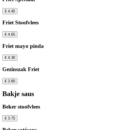
€ 4.45
Friet Stoofvlees
€ 4.65
Friet mayo pinda
€ 4.30
Gezinszak Friet
€ 3.90
Bakje saus
Beker stoofvlees
€ 3.75
Beker satésaus